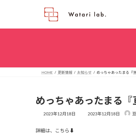
コ
ナ
ン
ビ
テ
ゲ
ン
ー
ツ
シ
へ
ョ
ス
ン
キ
に
ッ
移
プ
動
HOME
更新情報
お知らせ
めっちゃあったまる『
めっちゃあったまる『
最
2023年12月18日
2023年12月18日
亘
終
更
詳細は、こちら⬇️
新